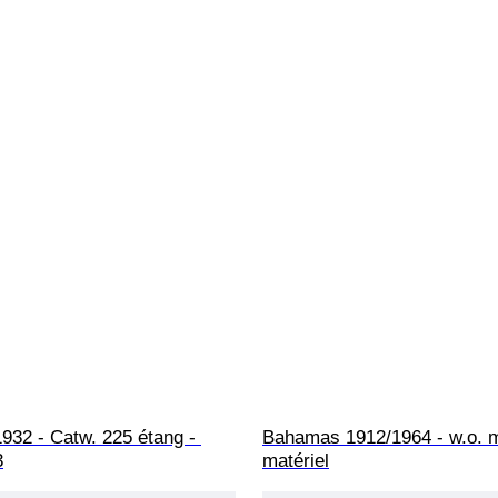
1932 - Catw. 225 étang - 
Bahamas 1912/1964 - w.o. m
3
matériel