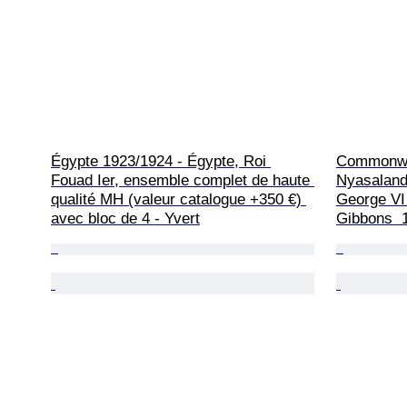
Égypte 1923/1924 - Égypte, Roi 
Commonwea
Fouad Ier, ensemble complet de haute 
Nyasaland 
qualité MH (valeur catalogue +350 €) 
George VI 
avec bloc de 4 - Yvert
Gibbons  