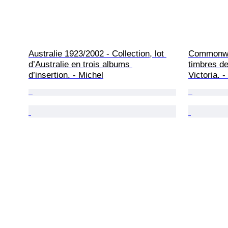
Australie 1923/2002 - Collection, lot 
Commonwea
d’Australie en trois albums 
timbres d
d’insertion. - Michel
Victoria. 