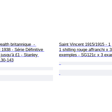
lth britannique  - 
Saint Vincent 1915/1915 - 1
1938 - Série Définitive 
1 shilling rouge affranchi x 3
jusqu’à £1 - Stanley 
exemples - SG121c x 3 exa
130-143