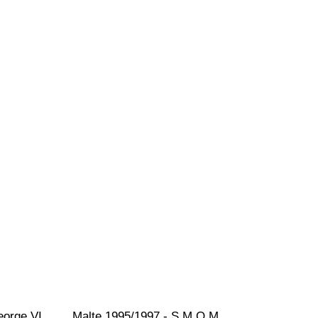
eorge VI, 
Malte 1995/1997 - S.M.O.M. 