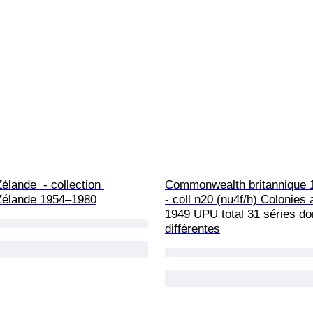
élande  - collection 
Commonwealth britannique 
Zélande 1954–1980
- coll n20 (nu4f/h) Colonies 
1949 UPU total 31 séries do
différentes