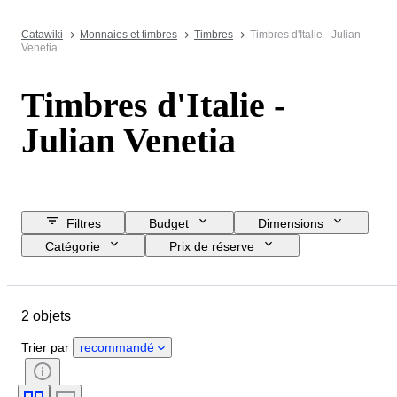
Catawiki
Monnaies et timbres
Timbres
Timbres d'Italie - Julian
Venetia
Timbres d'Italie -
Julian Venetia
Filtres
Budget
Dimensions
Catégorie
Prix de réserve
Jour de clôture
Pays
Objet
Pays d’origine
État
Époque
2 objets
Trier par
recommandé