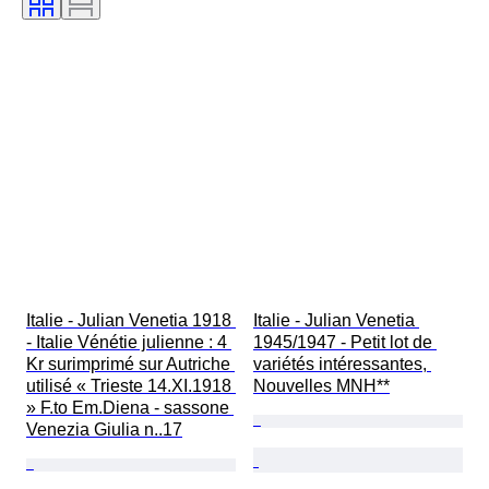
Italie - Julian Venetia 1918 
Italie - Julian Venetia 
- Italie Vénétie julienne : 4 
1945/1947 - Petit lot de 
Kr surimprimé sur Autriche 
variétés intéressantes, 
utilisé « Trieste 14.XI.1918 
Nouvelles MNH**
» F.to Em.Diena - sassone 
Venezia Giulia n..17