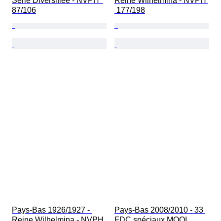
Série Diversifiée - NVPH  
Reine Wilhelmina - NVPH 
87/106
 177/198
Pays-Bas 1926/1927 - 
Pays-Bas 2008/2010 - 33 
Reine Wilhelmina - NVPH 
FDC spéciaux MOOI 