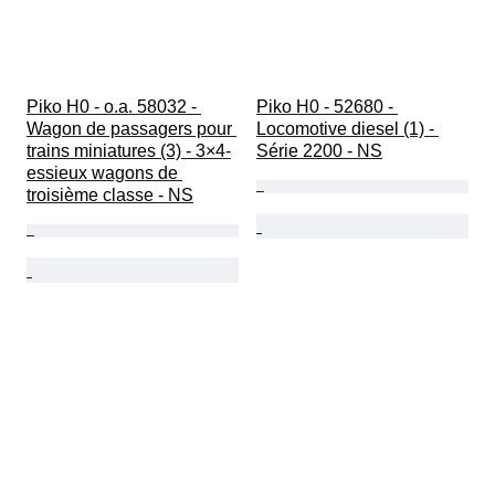
Piko H0 - o.a. 58032 - 
Piko H0 - 52680 - 
Wagon de passagers pour 
Locomotive diesel (1) - 
trains miniatures (3) - 3×4-
Série 2200 - NS
essieux wagons de 
troisième classe - NS