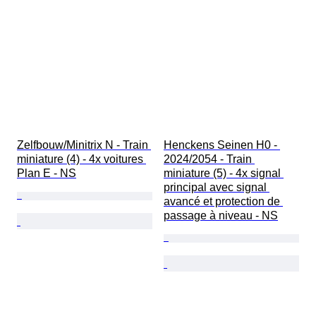
Zelfbouw/Minitrix N - Train 
Henckens Seinen H0 - 
miniature (4) - 4x voitures 
2024/2054 - Train 
Plan E - NS
miniature (5) - 4x signal 
principal avec signal 
avancé et protection de 
passage à niveau - NS