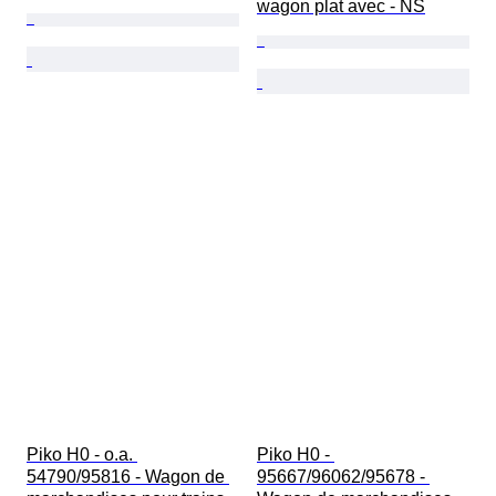
wagon plat avec - NS
Piko H0 - o.a. 
Piko H0 - 
54790/95816 - Wagon de 
95667/96062/95678 - 