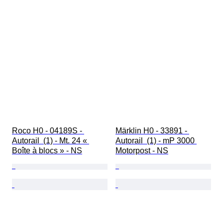
Roco H0 - 04189S - 
Märklin H0 - 33891 - 
Autorail  (1) - Mt. 24 « 
Autorail  (1) - mP 3000 
Boîte à blocs » - NS
Motorpost - NS