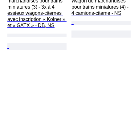
marchandises pour trains 
Wagon de marchandises 
miniatures (3) - 3x à 4 
pour trains miniatures (4) - 
essieux wagons-citernes 
4 camions-citerne - NS
avec inscription « Kolner » 
et « GATX » - DB, NS