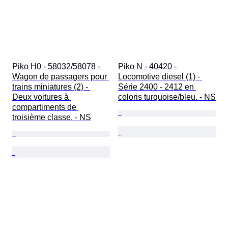
Piko H0 - 58032/58078 - 
Piko N - 40420 - 
Wagon de passagers pour 
Locomotive diesel (1) - 
trains miniatures (2) - 
Série 2400 - 2412 en 
Deux voitures à 
coloris turquoise/bleu. - NS
compartiments de 
troisième classe. - NS