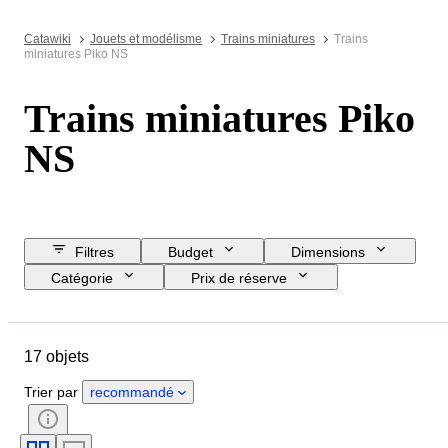
Catawiki
Jouets et modélisme
Trains miniatures
Trains
miniatures Piko NS
Trains miniatures Piko
NS
Filtres
Budget
Dimensions
Catégorie
Prix de réserve
Jour de clôture
Pays
Marque
Objet
État
17 objets
Suppléments
Échelle
Commande
Alimentation électrique
Trier par
recommandé
Compagnie ferroviaire
Époque