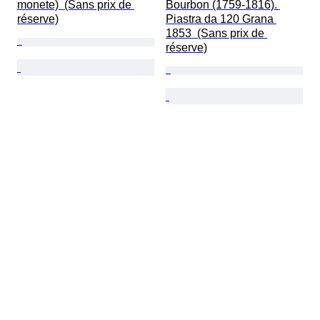
monete)  (Sans prix de 
Bourbon (1759-1816). 
réserve)
Piastra da 120 Grana 
1853  (Sans prix de 
réserve)