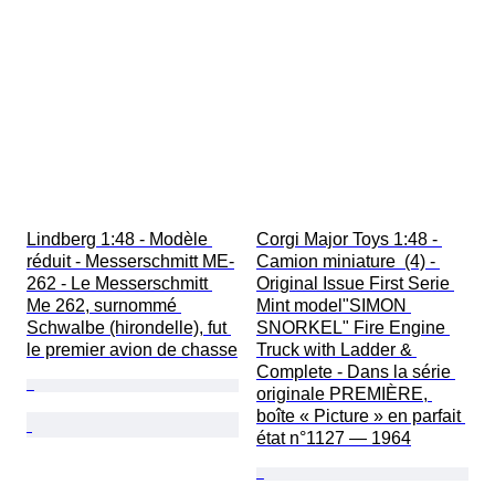
Lindberg 1:48 - Modèle 
Corgi Major Toys 1:48 - 
réduit - Messerschmitt ME-
Camion miniature  (4) - 
262 - Le Messerschmitt 
Original Issue First Serie 
Me 262, surnommé 
Mint model"SIMON 
Schwalbe (hirondelle), fut 
SNORKEL" Fire Engine 
le premier avion de chasse
Truck with Ladder & 
Complete - Dans la série 
originale PREMIÈRE, 
boîte « Picture » en parfait 
état n°1127 — 1964