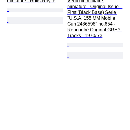
miniature - Rolls-Royce
Véhicule militaire 
miniature - Original Issue - 
First (Black Base) Serie 
"U.S.A. 155 MM Mobile 
Gun 2486598" no.654 - 
Rencontré Original GREY 
Tracks - 1970/'73