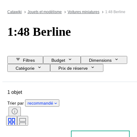
Catawiki
Jouets et modélisme
Voitures miniatures
1:48 Berline
1:48 Berline
Filtres
Budget
Dimensions
Catégorie
Prix de réserve
Jour de clôture
Pays
Objet
Matériau
État
Suppléments
1 objet
Époque
Couleur
Échelle
Époque
Trier par
recommandé