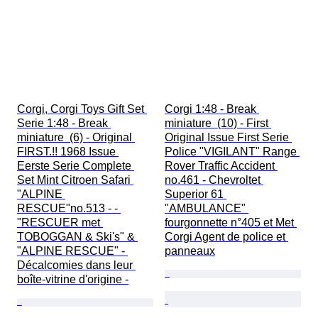
Corgi, Corgi Toys Gift Set 
Corgi 1:48 - Break 
Serie 1:48 - Break 
miniature  (10) - First 
miniature  (6) - Original 
Original Issue First Serie 
FIRST.!! 1968 Issue 
Police "VIGILANT" Range 
Eerste Serie Complete 
Rover Traffic Accident 
Set Mint Citroen Safari 
no.461 - Chevroltet 
"ALPINE 
Superior 61 
RESCUE"no.513 - - 
"AMBULANCE" 
"RESCUER met 
fourgonnette n°405 et Met 
TOBOGGAN & Ski's" & 
Corgi Agent de police et 
"ALPINE RESCUE" - 
panneaux
Décalcomies dans leur 
boîte-vitrine d'origine -