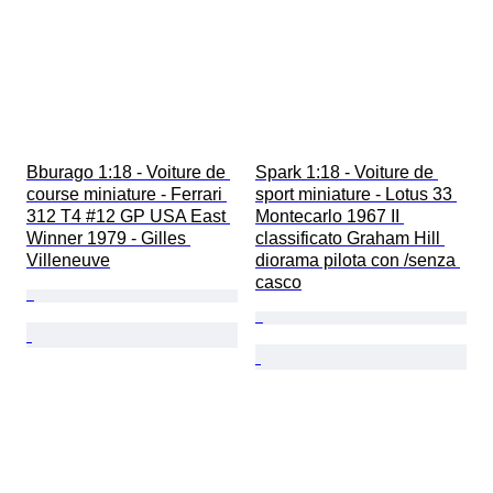
Bburago 1:18 - Voiture de 
Spark 1:18 - Voiture de 
course miniature - Ferrari 
sport miniature - Lotus 33 
312 T4 #12 GP USA East 
Montecarlo 1967 II 
Winner 1979 - Gilles 
classificato Graham Hill 
Villeneuve
diorama pilota con /senza 
casco