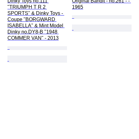
Dinky Toys no.111 
Original Bandit - no.261 - - 
"TRIUMPH T R 2 
1965
SPORTS" & Dinky Toys - 
Coupe "BORGWARD 
ISABELLA" & Mint Model 
Dinky no.DY8-B "1948 
COMMER VAN" - 2013