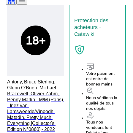
Protection des
acheteurs -
Catawiki
18+
Votre paiement
est entre de
Antony, Bruce Sterling, 
bonnes mains
Glenn O’Brien, Michael 
Bracewell, Olivier Zahm, 
Nous vérifions la
Penny Martin - M/M (Paris) 
qualité de tous
- Inez van 
nos objets
Lamsweerde/Vinoodh 
Matadin. Pretty Much 
Tous nos
Everything [Collector's 
vendeurs font
Edition N°0860] - 2022
l’objet d’une