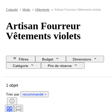
Catawiki
Mode
Vêtements
Artisan Fourreur Vêtements violets
Artisan Fourreur
Vêtements violets
Filtres
Budget
Dimensions
Catégorie
Prix de réserve
Jour de clôture
Pays
Marque
Objet
1 objet
Pays d’origine
Matériau
Genre
État
Couleur
Trier par
recommandé
Taille du vêtement
Époque