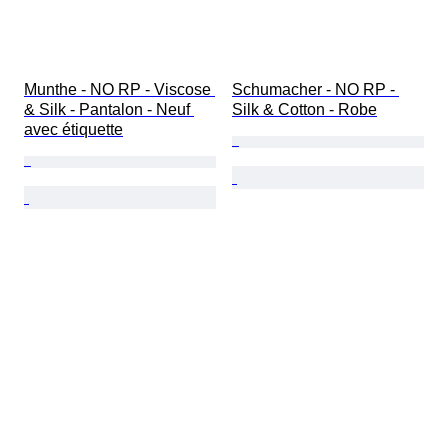
Munthe - NO RP - Viscose 
Schumacher - NO RP - 
& Silk - Pantalon - Neuf 
Silk & Cotton - Robe
avec étiquette