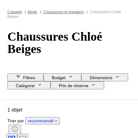
Catawiki
Mode
Chaussures et sneakers
Chaussures Chloé
Beiges
Chaussures Chloé
Beiges
Filtres
Budget
Dimensions
Catégorie
Prix de réserve
Jour de clôture
Pays
Marque
Objet
1 objet
Pays d’origine
Matériau
Genre
État
Couleur
Trier par
recommandé
Accessoires inclus
Époque
Pointure