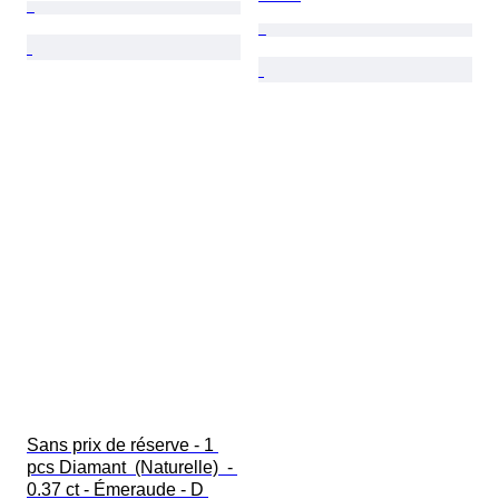
Sans prix de réserve - 1 
pcs Diamant  (Naturelle)  - 
0.37 ct - Émeraude - D 