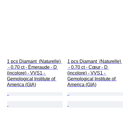
1 pcs Diamant  (Naturelle) 
1 pcs Diamant  (Naturelle) 
 - 0.70 ct - Émeraude - D 
 - 0.70 ct - Cœur - D 
(incolore) - VVS1 - 
(incolore) - VVS1 - 
Gemological Institute of 
Gemological Institute of 
America (GIA)
America (GIA)