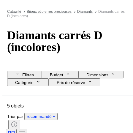
Catawiki
Bijoux et pierres précieuses
Diamants
Diamants carrés
D (incolores)
Diamants carrés D
(incolores)
Filtres
Budget
Dimensions
Catégorie
Prix de réserve
Jour de clôture
Pays
Objet
Certificat
Taille
Clarté
5 objets
Degré de couleur
Poids du diamant
Type de diamant
Fluorescence
Trier par
recommandé
Symétrie
Polissage (diamants)