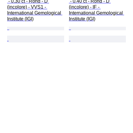
 - 0.30 ct - Rond - D 
 - 0.40 ct - Rond - D 
(incolore) - VVS1 - 
(incolore) - IF - 
International Gemological 
International Gemological 
Institute (IGI)
Institute (IGI)