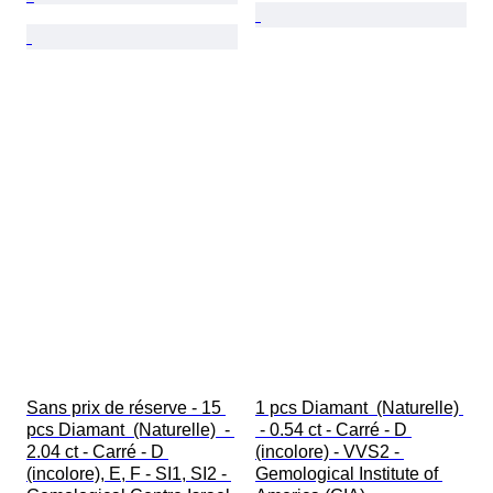
Sans prix de réserve - 15 
1 pcs Diamant  (Naturelle) 
pcs Diamant  (Naturelle)  - 
 - 0.54 ct - Carré - D 
2.04 ct - Carré - D 
(incolore) - VVS2 - 
(incolore), E, F - SI1, SI2 - 
Gemological Institute of 