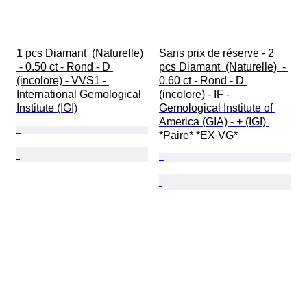
1 pcs Diamant  (Naturelle) 
Sans prix de réserve - 2 
 - 0.50 ct - Rond - D 
pcs Diamant  (Naturelle)  - 
(incolore) - VVS1 - 
0.60 ct - Rond - D 
International Gemological 
(incolore) - IF - 
Institute (IGI)
Gemological Institute of 
America (GIA) - + (IGI) 
*Paire* *EX VG*