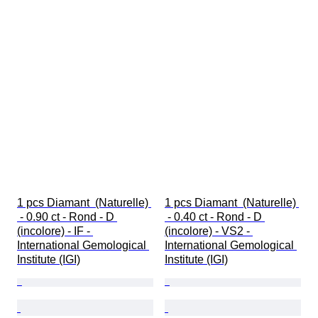
1 pcs Diamant  (Naturelle) 
1 pcs Diamant  (Naturelle) 
 - 0.90 ct - Rond - D 
 - 0.40 ct - Rond - D 
(incolore) - IF - 
(incolore) - VS2 - 
International Gemological 
International Gemological 
Institute (IGI)
Institute (IGI)