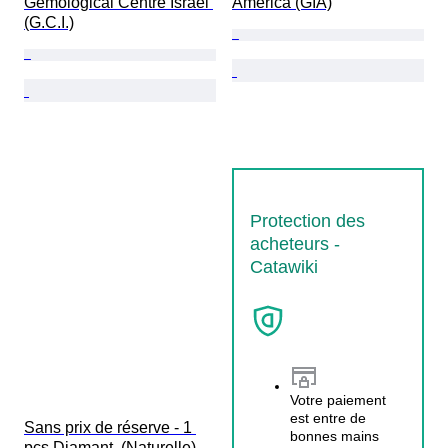
Gemological Centre Israel 
America (GIA)
(G.C.I.)
Protection des
acheteurs -
Catawiki
Votre paiement
est entre de
Sans prix de réserve - 1 
bonnes mains
pcs Diamant  (Naturelle)  - 