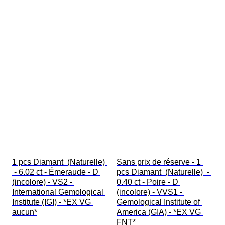
1 pcs Diamant  (Naturelle) 
Sans prix de réserve - 1 
 - 6.02 ct - Émeraude - D 
pcs Diamant  (Naturelle)  - 
(incolore) - VS2 - 
0.40 ct - Poire - D 
International Gemological 
(incolore) - VVS1 - 
Institute (IGI) - *EX VG 
Gemological Institute of 
aucun*
America (GIA) - *EX VG 
FNT*