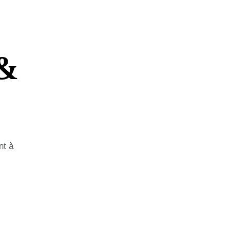
 &
nt à