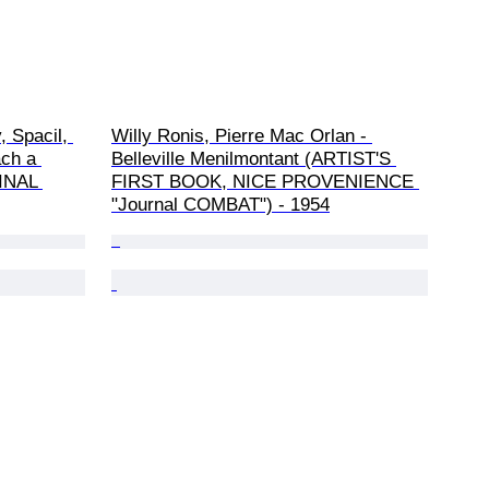
 Spacil, 
Willy Ronis, Pierre Mac Orlan - 
ch a 
Belleville Menilmontant (ARTIST'S 
INAL 
FIRST BOOK, NICE PROVENIENCE 
"Journal COMBAT") - 1954