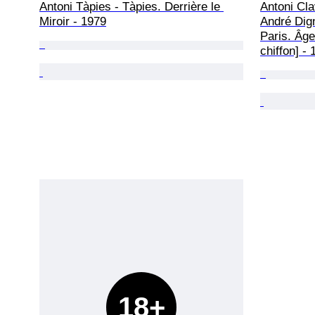
Antoni Tàpies - Tàpies. Derrière le 
Antoni Cla
Miroir - 1979
André Dig
Paris. Âge
chiffon] -
18+