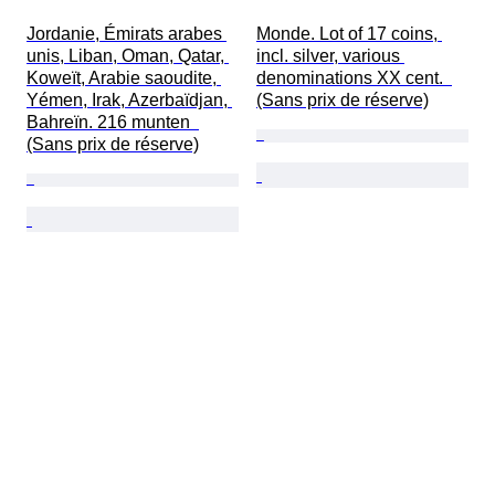
Jordanie, Émirats arabes 
Monde. Lot of 17 coins, 
unis, Liban, Oman, Qatar, 
incl. silver, various 
Koweït, Arabie saoudite, 
denominations XX cent.  
Yémen, Irak, Azerbaïdjan, 
(Sans prix de réserve)
Bahreïn. 216 munten  
(Sans prix de réserve)