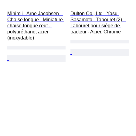
Minimii - Arne Jacobsen - 
Dulton Co., Ltd - Yasu 
Chaise longue - Miniature 
Sasamoto - Tabouret (2) - 
chaise-longue œuf - 
Tabouret pour siège de 
polyuréthane, acier 
tracteur - Acier, Chrome
(inoxydable)