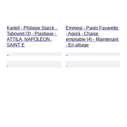
Kartell - Philippe Starck - 
Emmegi - Paolo Favaretto 
Tabouret (3) - Plastique - 
- Agorà - Chaise 
ATTILA, NAPOLÉON, 
empilable (4) - Maintenant 
SAINT E
- En alliage