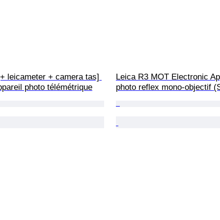
+ leicameter + camera tas] 
Leica R3 MOT Electronic App
ppareil photo télémétrique
photo reflex mono-objectif 