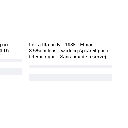
areil 
Leica IIIa body - 1938 - Elmar 
(SLR)
3.5/5cm lens - working Appareil photo 
télémétrique  (Sans prix de réserve)