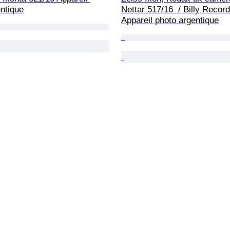
ntique
Nettar 517/16  / Billy Record 
Appareil photo argentique