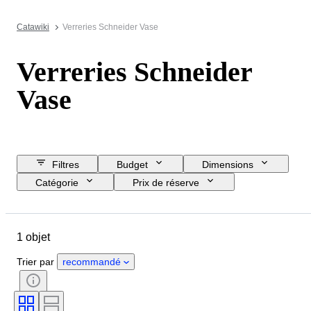
Catawiki
Verreries Schneider Vase
Verreries Schneider
Vase
Filtres
Budget
Dimensions
Catégorie
Prix de réserve
Jour de clôture
Pays
Marque
Objet
1 objet
Pays d’origine
Matériau
État
Époque
Époque
Trier par
recommandé