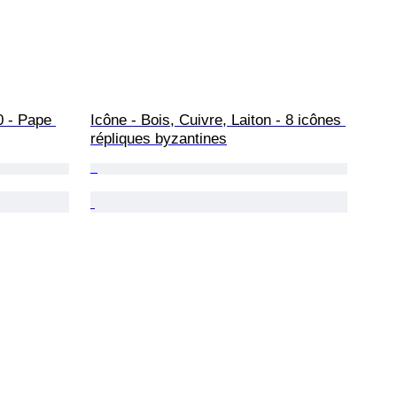
Icône - Bois, Cuivre, Laiton - 8 icônes 
répliques byzantines