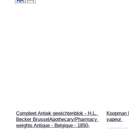
Compleet Antiek gewichtenblok - H.L. 
Koopman Ma
Becker BrusselApothecary/Pharmacy 
vapeur 
weights Antique - Belgique - 1850-