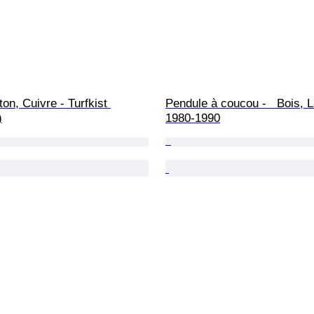
ton, Cuivre - Turfkist 
Pendule à coucou -   Bois, La
)
1980-1990