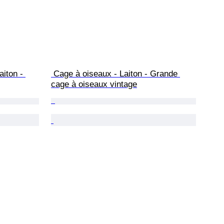
iton - 
 Cage à oiseaux - Laiton - Grande 
cage à oiseaux vintage