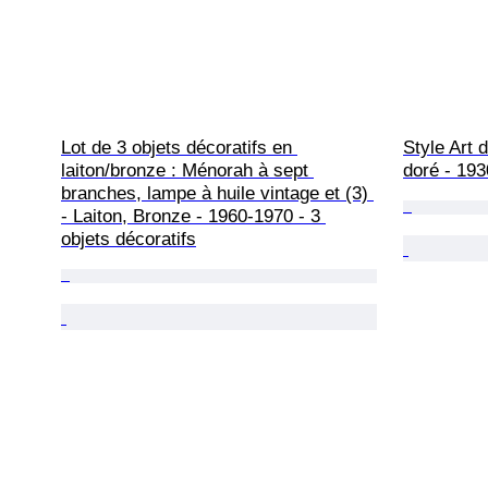
Lot de 3 objets décoratifs en 
Style Art d
laiton/bronze : Ménorah à sept 
doré - 193
branches, lampe à huile vintage et (3) 
- Laiton, Bronze - 1960-1970 - 3 
objets décoratifs