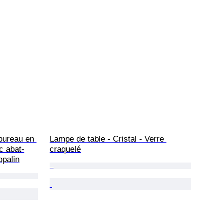
bureau en 
Lampe de table - Cristal - Verre 
c abat-
craquelé
opalin