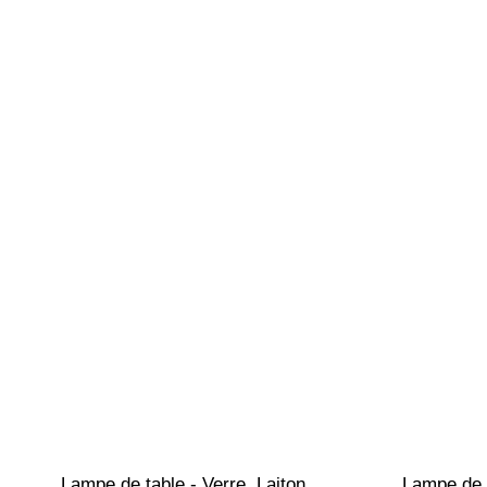
Lampe de table - Verre, Laiton, 
Lampe de t