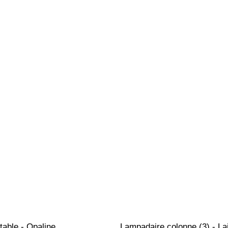
able - Opaline
Lampadaire colonne (3) - Lai