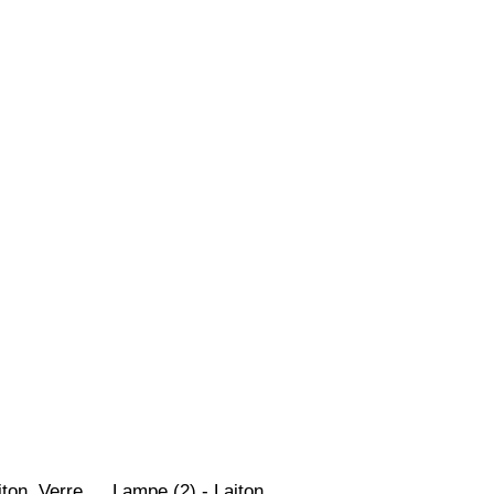
ton, Verre
Lampe (2) - Laiton