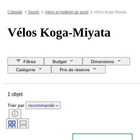
Catawiki
Sports
Vélos et matériel de sport
Vélos Koga-Miyata
Vélos Koga-Miyata
Filtres
Budget
Dimensions
Catégorie
Prix de réserve
Jour de clôture
Pays
Marque
Objet
1 objet
Pays d’origine
Matériau
État
Époque
Trier par
recommandé
Types de mesure