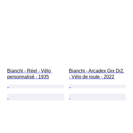
Bianchi - Réel - Vélo 
Bianchi - Arcadex Grx Di2 
personnalisé - 1935
- Vélo de route - 2022