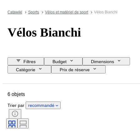
Catawiki
Sports
Vélos et matériel de sport
Vélos Bianchi
Vélos Bianchi
Filtres
Budget
Dimensions
Catégorie
Prix de réserve
Jour de clôture
Pays
Marque
Objet
6 objets
Pays d’origine
Matériau
État
Époque
Trier par
recommandé
Types de mesure