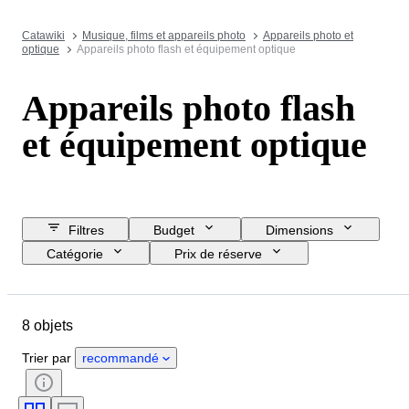
Catawiki
Musique, films et appareils photo
Appareils photo et
optique
Appareils photo flash et équipement optique
Appareils photo flash
et équipement optique
Filtres
Budget
Dimensions
Catégorie
Prix de réserve
Jour de clôture
Pays
Marque
Objet
État
8 objets
Époque
Testé et en état de marche
Époque
Trier par
recommandé