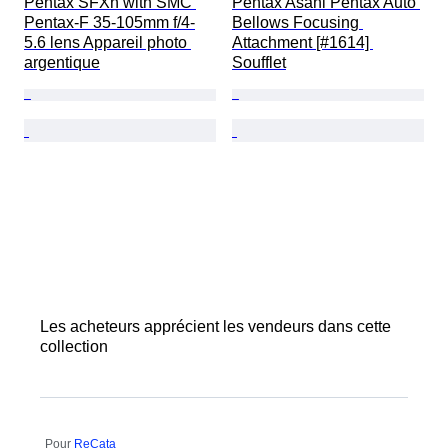
Pentax SFXn with SMC 
Pentax Asahi Pentax Auto 
Pentax-F 35-105mm f/4-
Bellows Focusing 
5.6 lens Appareil photo 
Attachment [#1614] 
argentique
Soufflet
Les acheteurs apprécient les vendeurs dans cette
collection
Pour
ReCata