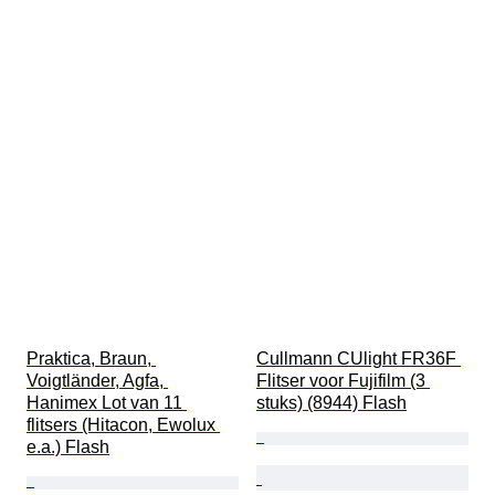
Praktica, Braun, 
Cullmann CUlight FR36F 
Voigtländer, Agfa, 
Flitser voor Fujifilm (3 
Hanimex Lot van 11 
stuks) (8944) Flash
flitsers (Hitacon, Ewolux 
e.a.) Flash