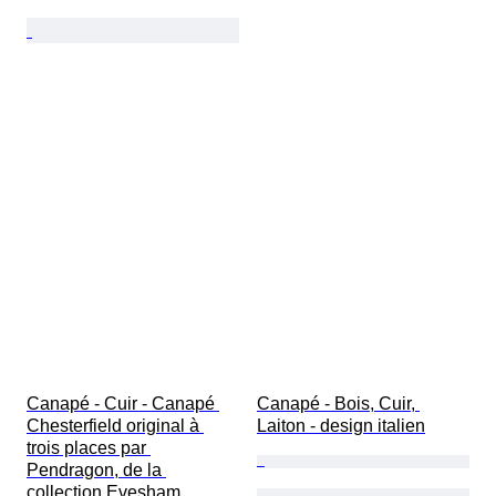
Canapé - Cuir - Canapé 
Canapé - Bois, Cuir, 
Chesterfield original à 
Laiton - design italien
trois places par 
Pendragon, de la 
collection Evesham.