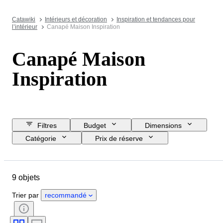
Catawiki
Intérieurs et décoration
Inspiration et tendances pour
l’intérieur
Canapé Maison Inspiration
Canapé Maison
Inspiration
Filtres
Budget
Dimensions
Catégorie
Prix de réserve
Jour de clôture
Pays
Marque
Objet
9 objets
Pays d’origine
Matériau
État
Époque
Style
Trier par
recommandé
Couleur
Époque
Créateur
Modèle