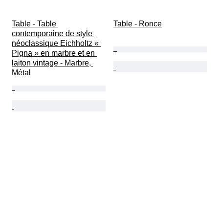
Table - Table 
Table - Ronce
contemporaine de style 
néoclassique Eichholtz « 
Pigna » en marbre et en 
laiton vintage - Marbre, 
Métal