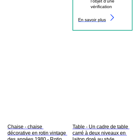
l’objet d’une
vérification
En savoir plus
Chaise - chaise 
Table - Un cadre de table 
décorative en rotin vintage 
carré à deux niveaux en 
des années 1980 - Rotin, 
laiton doré au style 