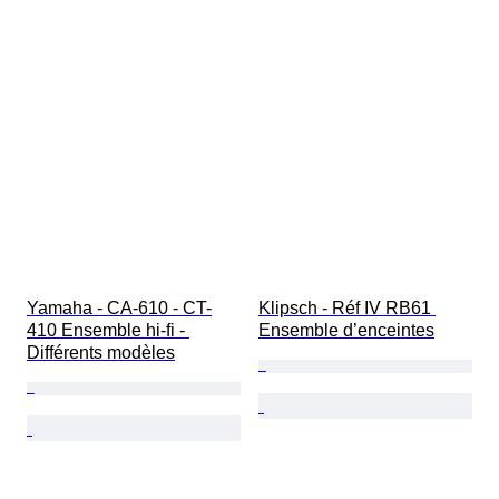
Yamaha - CA-610 - CT-
Klipsch - Réf IV RB61 
410 Ensemble hi-fi - 
Ensemble d’enceintes
Différents modèles