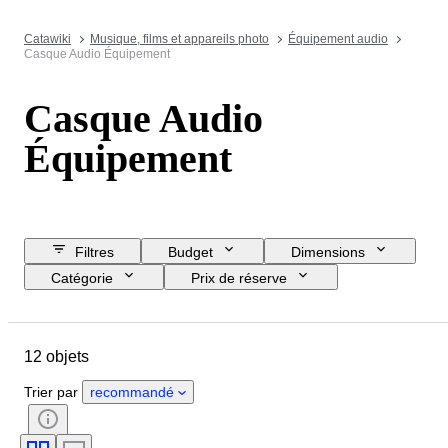
Catawiki
Musique, films et appareils photo
Équipement audio
Casque Audio Équipement
Casque Audio
Équipement
Filtres
Budget
Dimensions
Catégorie
Prix de réserve
Jour de clôture
Pays
Marque
Objet
État
12 objets
Suppléments
Testé et en état de marche
Époque
Trier par
recommandé