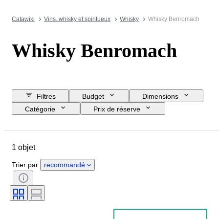
Catawiki
Vins, whisky et spiritueux
Whisky
Whisky Benromach
Whisky Benromach
Filtres
Budget
Dimensions
Catégorie
Prix de réserve
Jour de clôture
Pays
Marque
Objet
1 objet
Pays d’origine
Taille de la bouteille
Liste pourcentage d'alcool
Trier par
recommandé