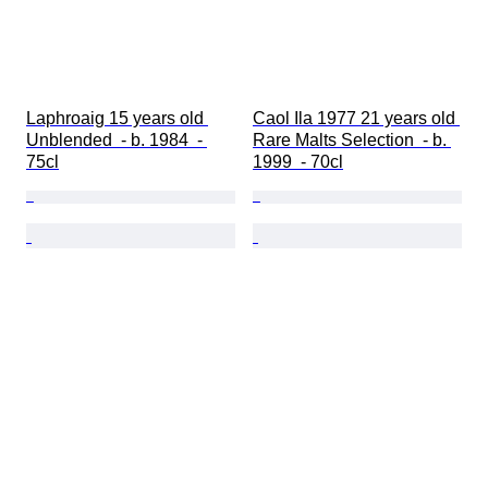
Laphroaig 15 years old 
Caol Ila 1977 21 years old 
Unblended  - b. 1984  - 
Rare Malts Selection  - b. 
75cl
1999  - 70cl