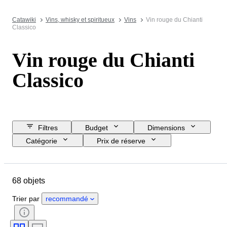
Catawiki
Vins, whisky et spiritueux
Vins
Vin rouge du Chianti
Classico
Vin rouge du Chianti
Classico
Filtres
Budget
Dimensions
Catégorie
Prix de réserve
Jour de clôture
Pays
Objet
Pays d’origine
État
68 objets
Suppléments
Taille de la bouteille
Région viticole
Trier par
recommandé
Appellation du vin / Classification
Cépages
Niveau de la Bouteille