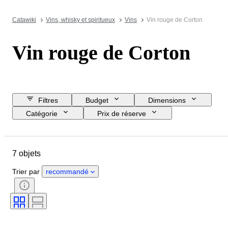
Catawiki
Vins, whisky et spiritueux
Vins
Vin rouge de Corton
Vin rouge de Corton
Filtres
Budget
Dimensions
Catégorie
Prix de réserve
Jour de clôture
Pays
Objet
Pays d’origine
État
7 objets
Taille de la bouteille
Région viticole
Appellation du vin / Classification
Trier par
recommandé
Niveau de la Bouteille
Cépages