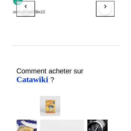
user-c82cb193bc12
Comment acheter sur
Catawiki
?