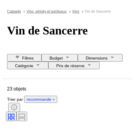
Catawiki
Vins, whisky et spiritueux
Vins
Vin de Sancerre
Vin de Sancerre
Filtres
Budget
Dimensions
Catégorie
Prix de réserve
Jour de clôture
Pays
Objet
Pays d’origine
État
23 objets
Suppléments
Taille de la bouteille
Région viticole
Cépages
Trier par
recommandé
Niveau de la Bouteille
Classement des vins