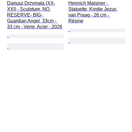
Dariusz Drzymała (XX-
Heinrich Malsiner - 
XXI) - Sculpture, NO 
Statuette, Kindje Jezus 
RESERVE- BIG- 
van Praag - 26 cm - 
Guardian Angel  33cm - 
Résine
33 cm - Verre, Acier - 2026