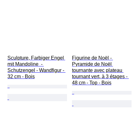
Sculpture, Farbiger Engel 
Figurine de Noël - 
mit Mandoline  - 
Pyramide de Noël 
Schutzengel - Wandfigur - 
tournante avec plateau 
32 cm - Bois
tournant vert, à 3 étages - 
48 cm - Top - Bois