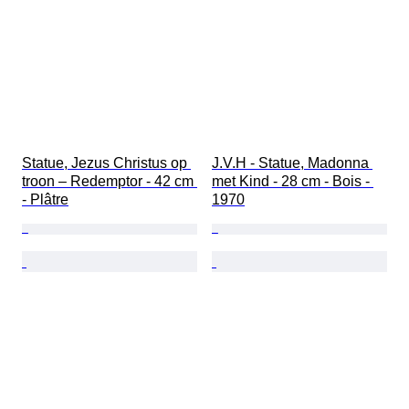
Statue, Jezus Christus op 
J.V.H - Statue, Madonna 
troon – Redemptor - 42 cm 
met Kind - 28 cm - Bois - 
- Plâtre
1970