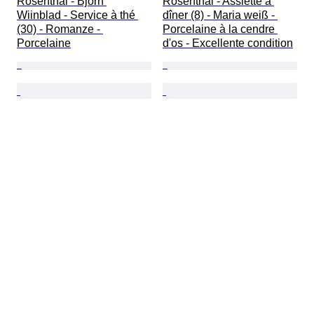
Rosenthal - Bjorn 
Rosenthal - Assiette à 
Wiinblad - Service à thé 
dîner (8) - Maria weiß - 
(30) - Romanze - 
Porcelaine à la cendre 
Porcelaine
d'os - Excellente condition