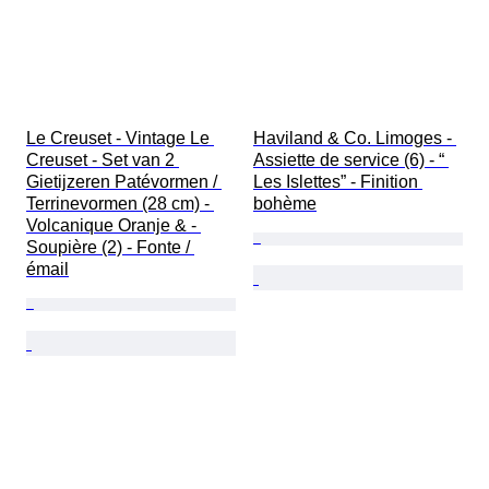
Le Creuset - Vintage Le 
Haviland & Co. Limoges - 
Creuset - Set van 2 
Assiette de service (6) - “ 
Gietijzeren Patévormen / 
Les Islettes” - Finition 
Terrinevormen (28 cm) - 
bohème
Volcanique Oranje & - 
Soupière (2) - Fonte / 
émail