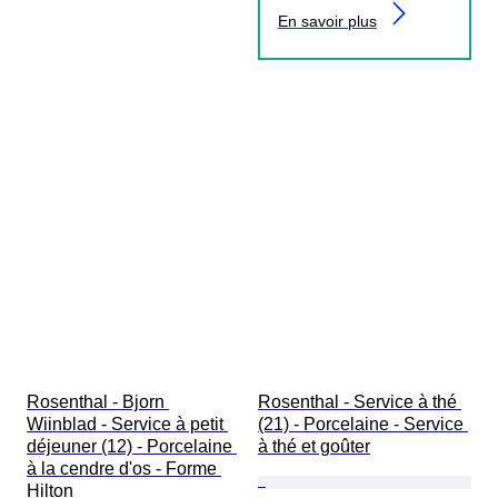
En savoir plus
Rosenthal - Bjorn 
Rosenthal - Service à thé 
Wiinblad - Service à petit 
(21) - Porcelaine - Service 
déjeuner (12) - Porcelaine 
à thé et goûter
à la cendre d'os - Forme 
Hilton