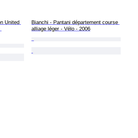
n United 
Bianchi - Pantani département course 
 
alliage léger - Vélo - 2006