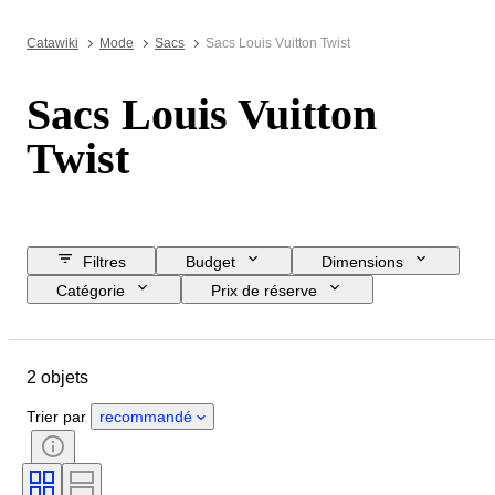
Catawiki
Mode
Sacs
Sacs Louis Vuitton Twist
Sacs Louis Vuitton
Twist
Filtres
Budget
Dimensions
Catégorie
Prix de réserve
Jour de clôture
Pays
Marque
Objet
Matériau
2 objets
État
Couleur
Taille du vêtement
Époque
Trier par
recommandé
Modèle