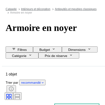
Catawiki
Intérieurs et décoration
Antiquités et meubles classiques
Armoire en noyer
Armoire en noyer
Filtres
Budget
Dimensions
Catégorie
Prix de réserve
Jour de clôture
Pays
Objet
Pays d’origine
Matériau
1 objet
État
Époque
Style
Époque
Trier par
recommandé