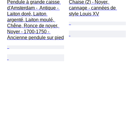
Pendule à grande caisse 
Chaise (2) - Noyer, 
d'Amsterdam -  Antique - 
cannage - cannées de 
Laiton doré, Laiton 
style Louis XV
argenté, Laiton moulé, 
Chêne, Ronce de noyer, 
Noyer - 1700-1750 - 
Ancienne pendule sur pied