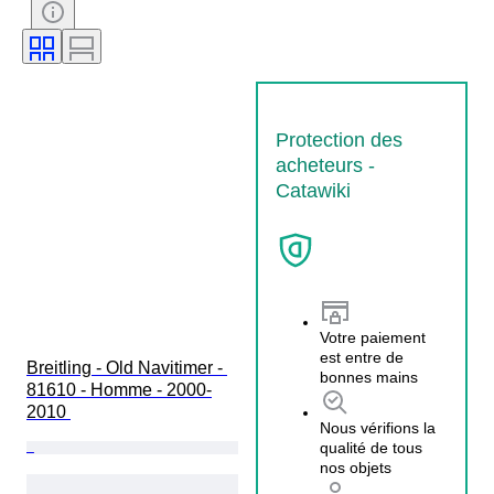
Matériau du bracelet de montre
Diamètre du boîtier
Modèle
Protection des
acheteurs -
Catawiki
Votre paiement
est entre de
Breitling - Old Navitimer - 
bonnes mains
81610 - Homme - 2000-
2010 
Nous vérifions la
qualité de tous
nos objets