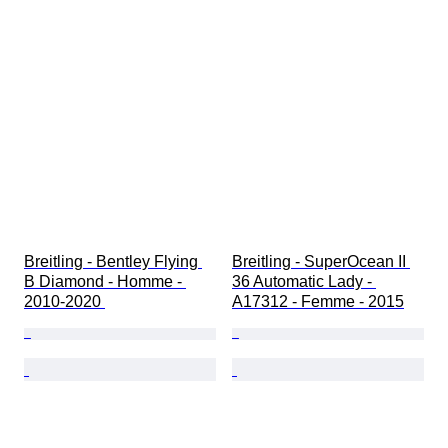
Breitling - Bentley Flying 
Breitling - SuperOcean II 
B Diamond - Homme - 
36 Automatic Lady - 
2010-2020 
A17312 - Femme - 2015