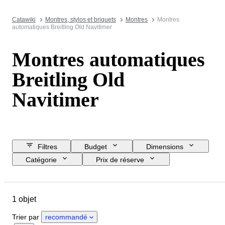
Catawiki
Montres, stylos et briquets
Montres
Montres
automatiques Breitling Old Navitimer
Montres automatiques
Breitling Old
Navitimer
Filtres
Budget
Dimensions
Catégorie
Prix de réserve
Jour de clôture
Pays
Marque
Objet
Matériau
1 objet
Genre
État
Époque
Couleur
Mouvement de montre
Trier par
recommandé
Longueur du bracelet de montre