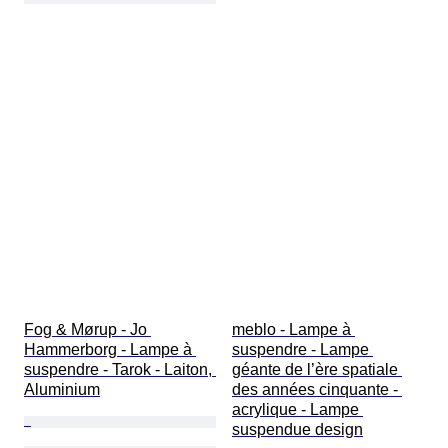
Fog & Mørup - Jo 
meblo - Lampe à 
Hammerborg - Lampe à 
suspendre - Lampe 
suspendre - Tarok - Laiton, 
géante de l’ère spatiale 
Aluminium
des années cinquante - 
acrylique - Lampe 
suspendue design