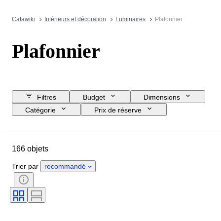
Catawiki
Intérieurs et décoration
Luminaires
Plafonnier
Plafonnier
Filtres
Budget
Dimensions
Catégorie
Prix de réserve
Jour de clôture
Pays
Marque
Objet
166 objets
Pays d’origine
Matériau
État
Époque
Style
Trier par
recommandé
Couleur
Époque
Vendu(e) par
Créateur
Modèle