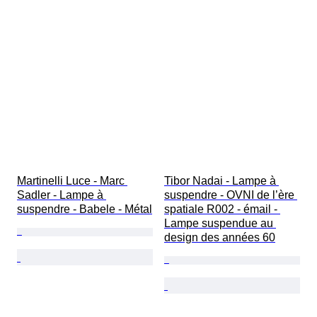
Martinelli Luce - Marc 
Tibor Nadai - Lampe à 
Sadler - Lampe à 
suspendre - OVNI de l’ère 
suspendre - Babele - Métal
spatiale R002 - émail - 
Lampe suspendue au 
design des années 60