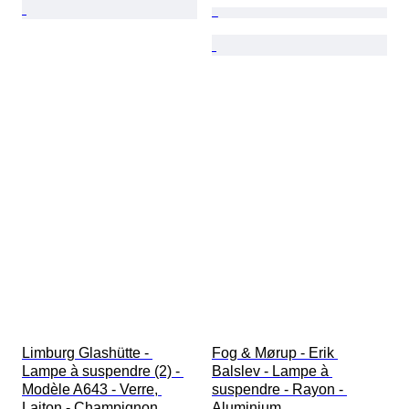
Limburg Glashütte - 
Fog & Mørup - Erik 
Lampe à suspendre (2) - 
Balslev - Lampe à 
Modèle A643 - Verre, 
suspendre - Rayon - 
Laiton - Champignon
Aluminium