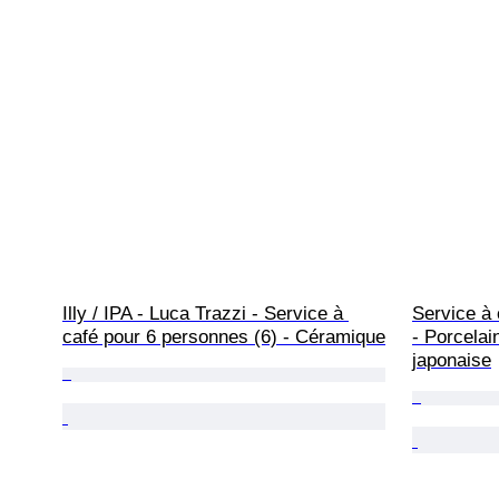
Illy / IPA - Luca Trazzi - Service à 
Service à 
café pour 6 personnes (6) - Céramique
- Porcelai
japonaise