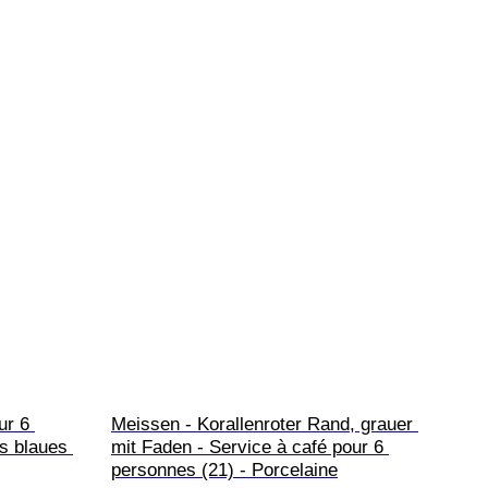
ur 6 
Meissen - Korallenroter Rand, grauer 
s blaues 
mit Faden - Service à café pour 6 
personnes (21) - Porcelaine