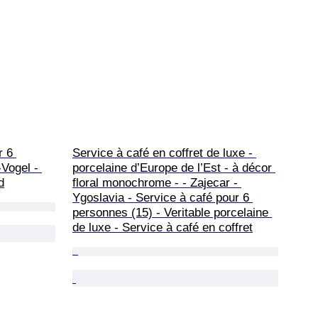
r 6 
Service à café en coffret de luxe - 
Vogel - 
porcelaine d’Europe de l’Est - à décor 
d
floral monochrome - - Zajecar - 
Ygoslavia - Service à café pour 6 
personnes (15) - Veritable porcelaine 
de luxe - Service à café en coffret