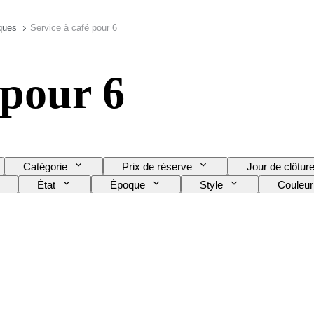
ques
Service à café pour 6
 pour 6
Catégorie
Prix de réserve
Jour de clôtur
État
Époque
Style
Couleur