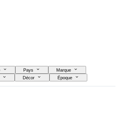
e
Pays
Marque
Décor
Époque