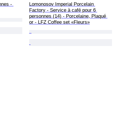
nnes - 
Lomonosov Imperial Porcelain 
Factory - Service à café pour 6 
personnes (14) - Porcelaine, Plaqué 
or - LFZ Coffee set «Fleurs»