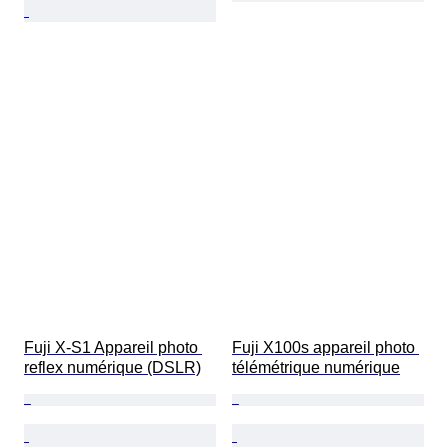
Fuji X-S1 Appareil photo 
Fuji X100s appareil photo 
reflex numérique (DSLR)
télémétrique numérique