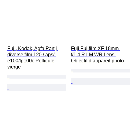
Fuji, Kodak, Agfa Partij 
Fuji Fujifilm XF 18mm 
diverse film 120 / aps/ 
f/1.4 R LM WR Lens 
e100/fp100c Pellicule 
Objectif d’appareil photo
vierge