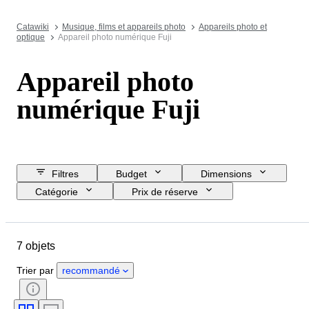
Catawiki
Musique, films et appareils photo
Appareils photo et
optique
Appareil photo numérique Fuji
Appareil photo
numérique Fuji
Filtres
Budget
Dimensions
Catégorie
Prix de réserve
Jour de clôture
Pays
Marque
Objet
État
7 objets
Époque
Monture de l'objectif
Testé et en état de marche
Époque
Trier par
recommandé