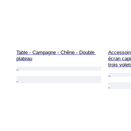
Table - Campagne - Chêne - Double 
Accessoir
plateau
écran capi
trois volet