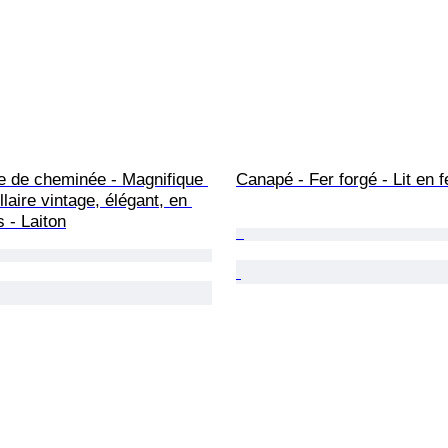
e de cheminée - Magnifique 
Canapé - Fer forgé - Lit en f
llaire vintage, élégant, en 
s - Laiton