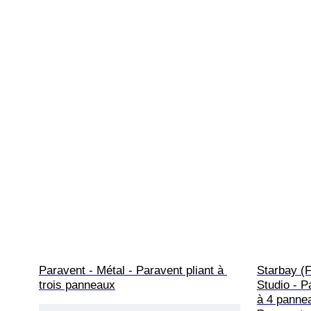
Paravent - Métal - Paravent pliant à 
Starbay (F
trois panneaux
Studio - P
à 4 pannea