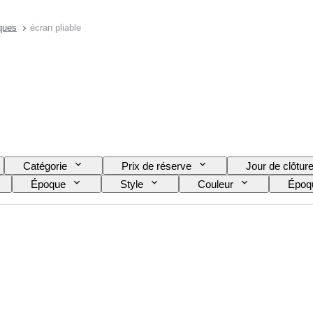
ques
écran pliable
Catégorie
Prix de réserve
Jour de clôtur
Époque
Style
Couleur
Époq