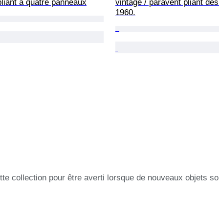
liant à quatre panneaux
vintage / paravent pliant de
1960.
tte collection pour être averti lorsque de nouveaux objets so