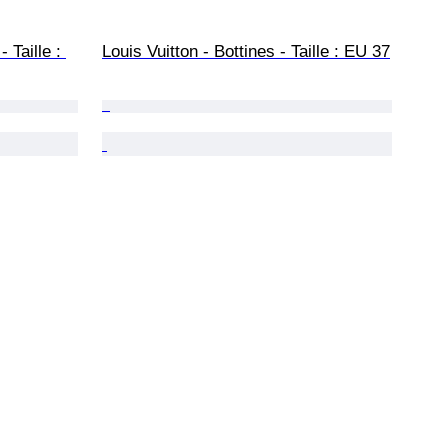
 Taille : 
Louis Vuitton - Bottines - Taille : EU 37