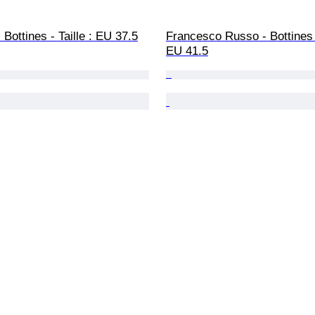
 Bottines - Taille : EU 37.5
Francesco Russo - Bottines -
EU 41.5