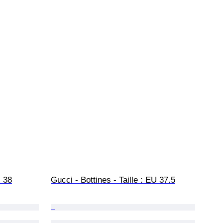
U 38
Gucci - Bottines - Taille : EU 37.5