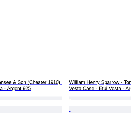
ensee & Son (Chester 1910) 
William Henry Sparrow - Ton
ta - Argent 925
Vesta Case - Étui Vesta - A