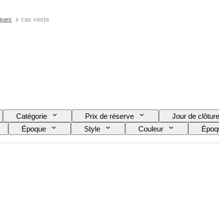
ques
cas vesta
Catégorie
Prix de réserve
Jour de clôtur
Époque
Style
Couleur
Époq