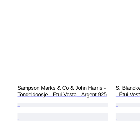
Sampson Marks & Co & John Harris - 
S. Blanck
Tondeldoosje - Étui Vesta - Argent 925
- Étui Ves