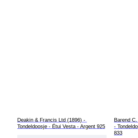
Deakin & Francis Ltd (1896) - 
Barend C.
Tondeldoosje - Étui Vesta - Argent 925
- Tondeldo
833