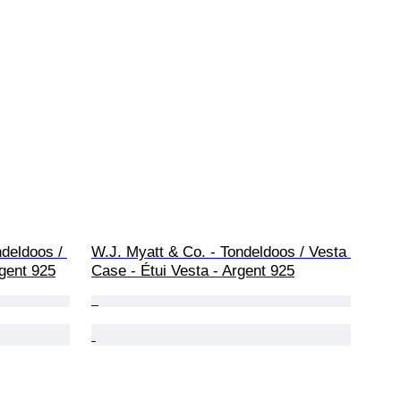
deldoos / 
W.J. Myatt & Co. - Tondeldoos / Vesta 
rgent 925
Case - Étui Vesta - Argent 925