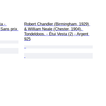
a - 
Robert Chandler (Birmingham, 1929) 
 Sans prix 
& William Neale (Chester, 1904). 
Tondeldoos. - Étui Vesta (2) - Argent 
925