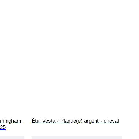
rmingham 
Étui Vesta - Plaqué(e) argent - cheval
925