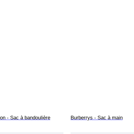
ton - Sac à bandoulière
Burberrys - Sac à main