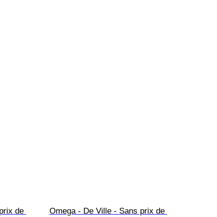
rix de 
Omega - De Ville - Sans prix de 