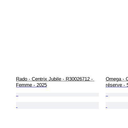
Rado - Centrix Jubile - R30026712 - 
Omega - G
Femme - 2025
réserve -