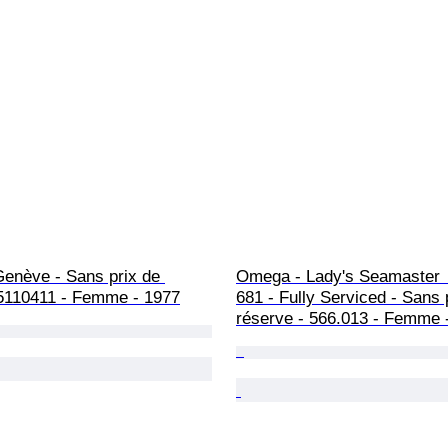
enève - Sans prix de 
Omega - Lady's Seamaster  
 5110411 - Femme - 1977
681 - Fully Serviced - Sans 
réserve - 566.013 - Femme 