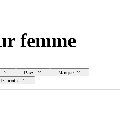
our femme
e
Pays
Marque
de montre