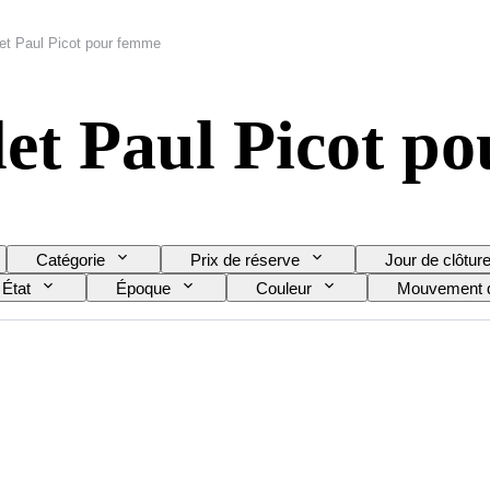
et Paul Picot pour femme
et Paul Picot p
Catégorie
Prix de réserve
Jour de clôtur
État
Époque
Couleur
Mouvement 
boîtier
Modèle