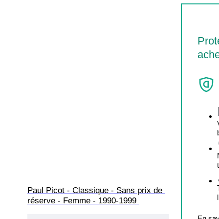
Prot
ache
Paul Picot - Classique - Sans prix de 
réserve - Femme - 1990-1999 
En sav