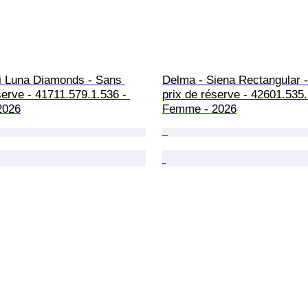
i Luna Diamonds - Sans 
Delma - Siena Rectangular 
serve - 41711.579.1.536 - 
prix de réserve - 42601.535.
2026
Femme - 2026