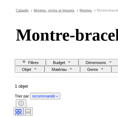
Catawiki
Montres, stylos et briquets
Montres
Montre-bracel
Montre-bracel
Filtres
Budget
Dimensions
Objet
Matériau
Genre
Matériau du bracelet de montre
Diamètre du 
1 objet
Trier par
recommandé