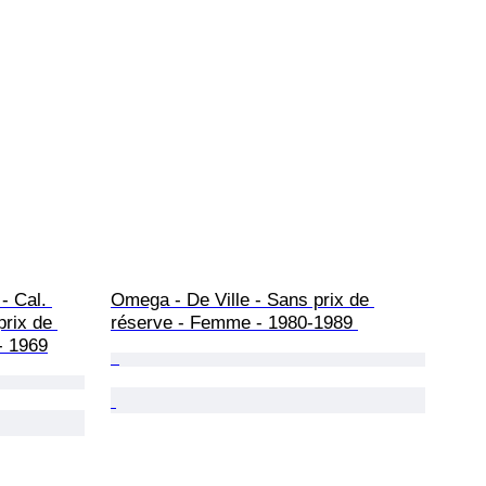
- Cal. 
Omega - De Ville - Sans prix de 
prix de 
réserve - Femme - 1980-1989 
- 1969