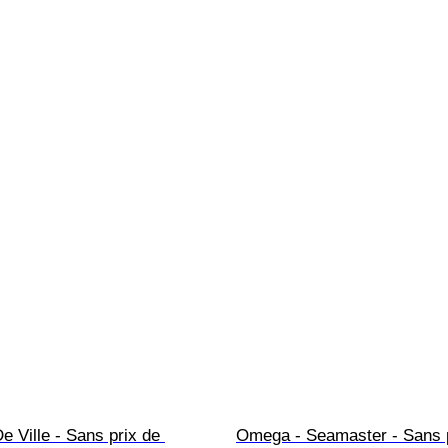
 Ville - Sans prix de 
Omega - Seamaster - Sans p