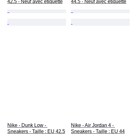
42.5 - Neuf avec étiquette
44.5 - Neuf avec étiquette
Nike - Dunk Low - 
Nike - Air Jordan 4 - 
Sneakers - Taille : EU 42.5
Sneakers - Taille : EU 44