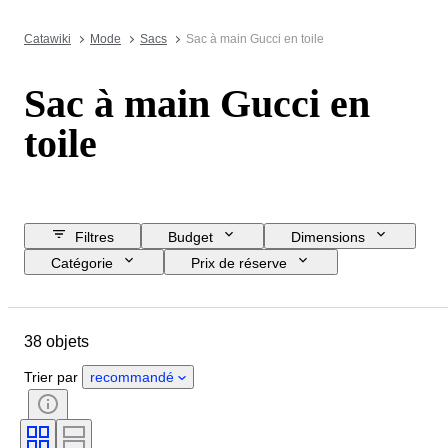
Catawiki
Mode
Sacs
Sac à main Gucci en toile
Sac à main Gucci en
toile
Filtres
Budget
Dimensions
Catégorie
Prix de réserve
Jour de clôture
Pays
Marque
Objet
Matériau
38 objets
État
Couleur
Taille du vêtement
Époque
Trier par
recommandé
Accessoires inclus
Motif
Modèle