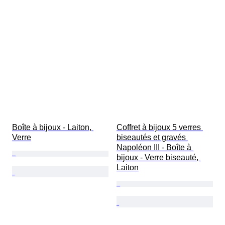
Boîte à bijoux - Laiton, 
Coffret à bijoux 5 verres 
Verre
biseautés et gravés 
Napoléon III - Boîte à 
bijoux - Verre biseauté, 
Laiton