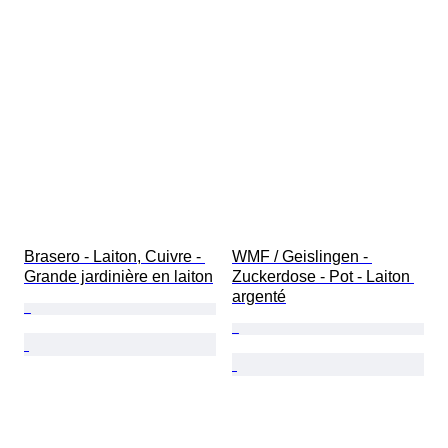
Brasero - Laiton, Cuivre - 
WMF / Geislingen - 
Grande jardinière en laiton
Zuckerdose - Pot - Laiton 
argenté