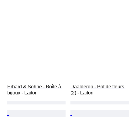
Erhard & Söhne - Boîte à 
Daalderop - Pot de fleurs 
bijoux - Laiton
(2) - Laiton