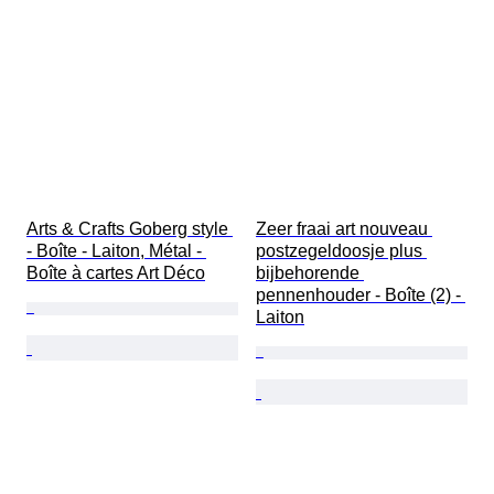
Arts & Crafts Goberg style 
Zeer fraai art nouveau 
- Boîte - Laiton, Métal - 
postzegeldoosje plus 
Boîte à cartes Art Déco
bijbehorende 
pennenhouder - Boîte (2) - 
Laiton