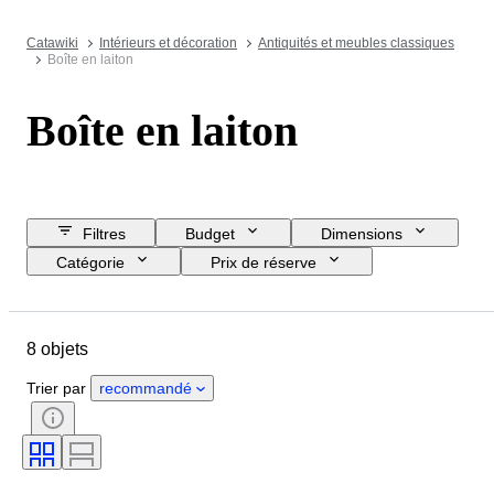
Catawiki
Intérieurs et décoration
Antiquités et meubles classiques
Boîte en laiton
Boîte en laiton
Filtres
Budget
Dimensions
Catégorie
Prix de réserve
Jour de clôture
Pays
Objet
Pays d’origine
Matériau
8 objets
État
Époque
Style
Couleur
Époque
Trier par
recommandé