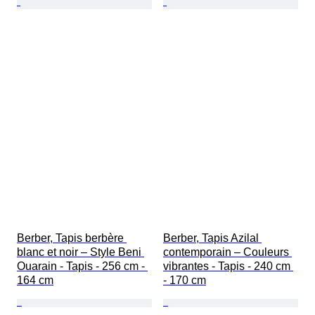
Berber, Tapis berbère 
Berber, Tapis Azilal 
blanc et noir – Style Beni 
contemporain – Couleurs 
Ouarain - Tapis - 256 cm - 
vibrantes - Tapis - 240 cm 
164 cm
- 170 cm