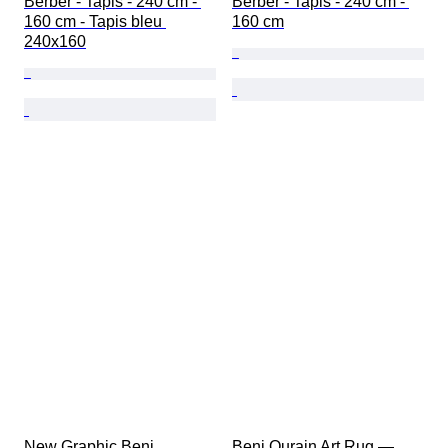
Berber - Tapis - 240 cm - 
Berber - Tapis - 240 cm - 
160 cm - Tapis bleu 
160 cm
240x160
New Graphic Beni 
Beni Ourain Art Rug — 