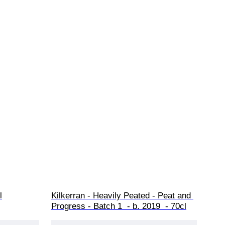
l
Kilkerran - Heavily Peated - Peat and 
Progress - Batch 1  - b. 2019  - 70cl