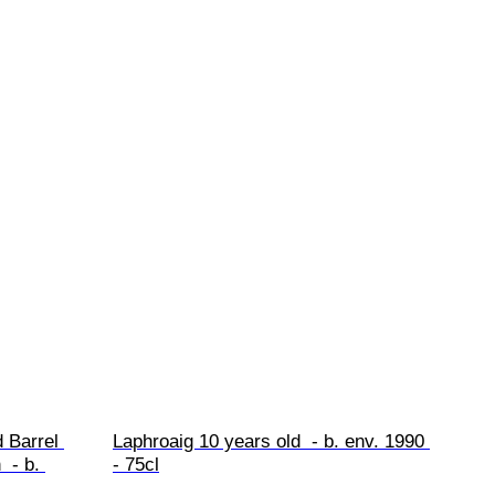
 Barrel 
Laphroaig 10 years old  - b. env. 1990 
 - b. 
- 75cl