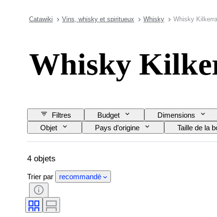
Catawiki
Vins, whisky et spiritueux
Whisky
Whisky Kilkerr
Whisky Kilke
Filtres
Budget
Dimensions
Objet
Pays d’origine
Taille de la b
4 objets
Trier par
recommandé