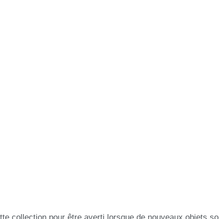
tte collection pour être averti lorsque de nouveaux objets so