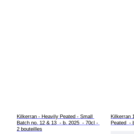
Kilkerran - Heavily Peated - Small 
Kilkerran 
Batch no. 12 & 13  - b. 2025  - 70cl - 
Peated  - b
2 bouteilles