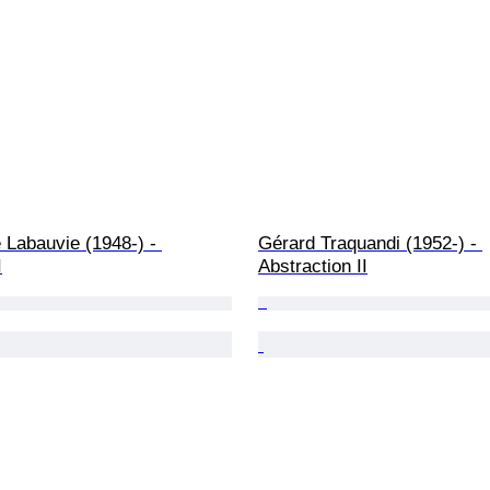
Labauvie (1948-) - 
Gérard Traquandi (1952-) - 
I
Abstraction II