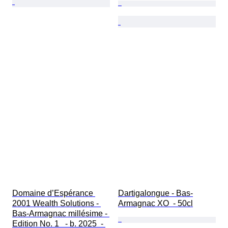
Domaine d’Espérance 
Dartigalongue - Bas-
2001 Wealth Solutions - 
Armagnac XO  - 50cl
Bas-Armagnac millésime - 
Edition No. 1   - b. 2025  - 