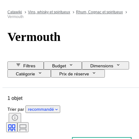
Catawiki
Vins, whisky et spiritueux
Rhum, Cognac et spiritueux
Vermouth
Vermouth
Filtres
Budget
Dimensions
Catégorie
Prix de réserve
Jour de clôture
Pays
Objet
Pays d’origine
Époque
1 objet
Taille de la bouteille
Liste pourcentage d'alcool
Trier par
recommandé