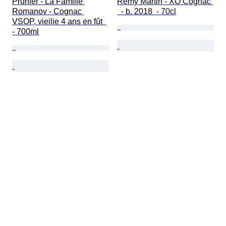
Prunier - La Famille 
Rémy Martin - XO Cognac 
Romanov - Cognac 
  - b. 2018  - 70cl
VSOP, vieilie 4 ans en fût  
- 700ml