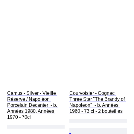
Camus - Silver - Vieille 
Courvoisier - Cognac 
Réserve / Napoléon 
Three Star "The Brandy of 
Porcelain Decanter  - b. 
Napoleon"  - b. Années 
Années 1980, Années 
1960 - 73 cl - 2 bouteilles
1970 - 70cl