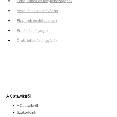
Zene, filmek és fényképezőgépek
Ázsiai és törzsi művészet
Ékszerek és drágakövek
Érmék és bélyegek
Órák, tollak és öngyújtók
A Catawikiről
A Catawikiről
Szakértőink