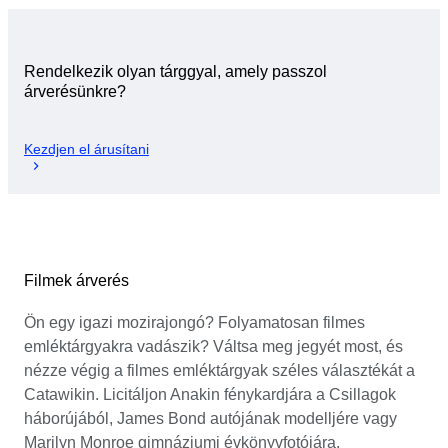
Rendelkezik olyan tárggyal, amely passzol
árverésünkre?
Kezdjen el árusítani
Filmek árverés
Ön egy igazi mozirajongó? Folyamatosan filmes
emléktárgyakra vadászik? Váltsa meg jegyét most, és
nézze végig a filmes emléktárgyak széles választékát a
Catawikin. Licitáljon Anakin fénykardjára a Csillagok
háborújából, James Bond autójának modelljére vagy
Marilyn Monroe gimnáziumi évkönyvfotójára.