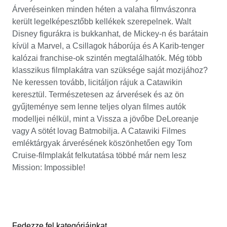
Árveréseinken minden héten a valaha filmvászonra
került legelképesztőbb kellékek szerepelnek. Walt
Disney figurákra is bukkanhat, de Mickey-n és barátain
kívül a Marvel, a Csillagok háborúja és A Karib-tenger
kalózai franchise-ok szintén megtalálhatók. Még több
klasszikus filmplakátra van szüksége saját mozijához?
Ne keressen tovább, licitáljon rájuk a Catawikin
keresztül. Természetesen az árverések és az ön
gyűjteménye sem lenne teljes olyan filmes autók
modelljei nélkül, mint a Vissza a jövőbe DeLoreanje
vagy A sötét lovag Batmobilja. A Catawiki Filmes
emléktárgyak árverésének köszönhetően egy Tom
Cruise-filmplakát felkutatása többé már nem lesz
Mission: Impossible!
Fedezze fel kategóriáinkat