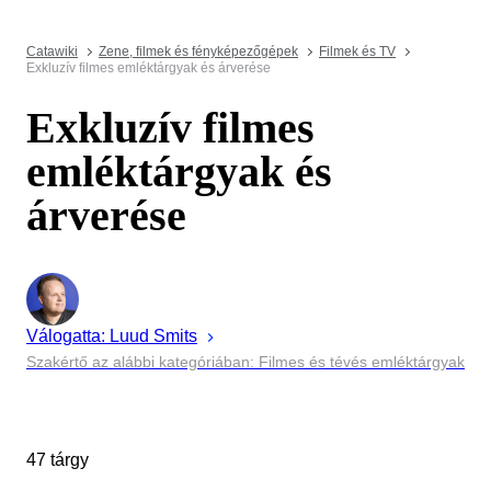
Catawiki
Zene, filmek és fényképezőgépek
Filmek és TV
Exkluzív filmes emléktárgyak és árverése
Exkluzív filmes
emléktárgyak és
árverése
Válogatta:
Luud
Smits
Szakértő az alábbi kategóriában: Filmes és tévés emléktárgyak
47 tárgy