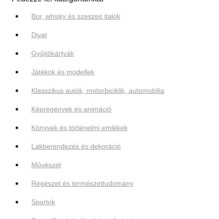
Bor, whisky és szeszes italok
Divat
Gyűjtőkártyák
Játékok és modellek
Klasszikus autók, motorbiciklik, automobilia
Képregények és animáció
Könyvek és történelmi emlékek
Lakberendezés és dekoráció
Művészet
Régészet és természettudomány
Sportok