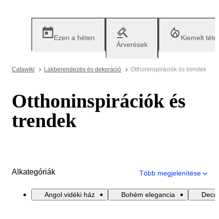
Ezen a héten
Kiemelt téte
Árverések
Catawiki
Lakberendezés és dekoráció
Otthoninspirációk és trendek
Otthoninspirációk és
trendek
Alkategóriák
Több megjelenítése
Angol vidéki ház
Bohém elegancia
Decor