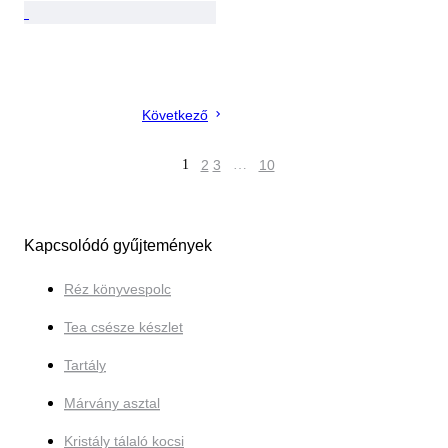
Következő
1
2
3
…
10
Kapcsolódó gyűjtemények
Réz könyvespolc
Tea csésze készlet
Tartály
Márvány asztal
Kristály tálaló kocsi