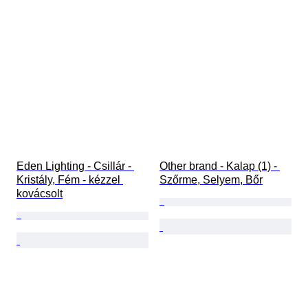
Eden Lighting - Csillár - 
Other brand - Kalap (1) - 
Kristály, Fém - kézzel 
Szőrme, Selyem, Bőr
kovácsolt