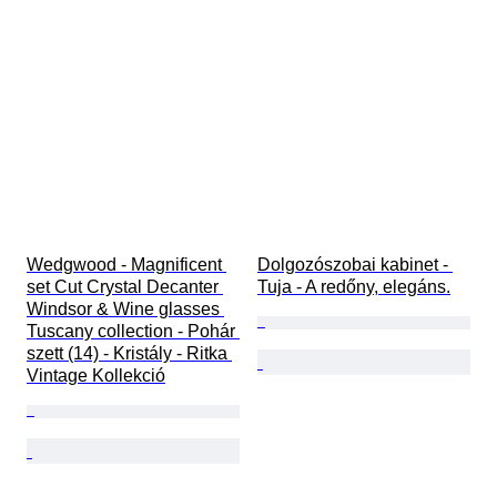
Wedgwood - Magnificent 
Dolgozószobai kabinet - 
set Cut Crystal Decanter 
Tuja - A redőny, elegáns.
Windsor & Wine glasses 
Tuscany collection - Pohár 
szett (14) - Kristály - Ritka 
Vintage Kollekció