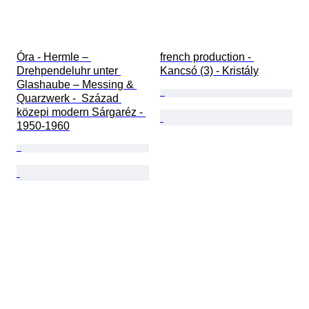
Óra - Hermle – 
french production - 
Drehpendeluhr unter 
Kancsó (3) - Kristály
Glashaube – Messing & 
Quarzwerk -  Század 
közepi modern Sárgaréz - 
1950-1960