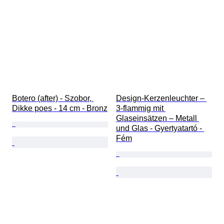
Botero (after) - Szobor, 
Design-Kerzenleuchter – 
Dikke poes - 14 cm - Bronz
3-flammig mit 
Glaseinsätzen – Metall 
und Glas - Gyertyatartó - 
Fém