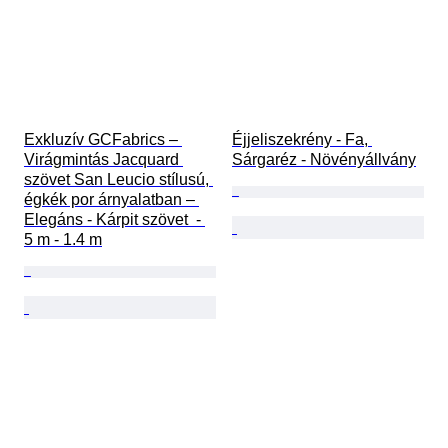
Exkluzív GCFabrics – 
Éjjeliszekrény - Fa, 
Virágmintás Jacquard 
Sárgaréz - Növényállvány
szövet San Leucio stílusú, 
égkék por árnyalatban – 
Elegáns - Kárpit szövet  - 
5 m - 1.4 m