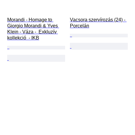
Morandi - Homage to 
Vacsora szervírozás (24) - 
Giorgio Morandi & Yves 
Porcelán
Klein - Váza -  Exkluzív 
kollekció  - IKB