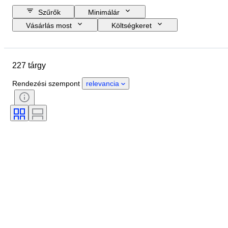
Szűrők
Minimálár
Vásárlás most
Költségkeret
Zárási dátum
Helyszín
Méret
尺寸
Márka
227 tárgy
Tárgy
Country of origin
Anyag
Nem
Állapot
Rendezési szempont
relevancia
Időszak
Tanúsítvány
Téma
Stílus
Technika
Aláírás
Kiadás
Szín
Ruházat mérete
Eladta
Decor
Power Reserve
Striking
Ráírt méret
Korszak