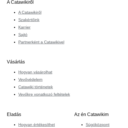
A Catawikiről
A Catawikiről
Szakértőink
Karrier
Sajtó
Partnerként a Catawikivel
Vásárlás
Hogyan vásárolhat
Vevővédelem
Catawiki történetek
Vevőkre vonatkozó feltételek
Eladás
Az én Catawikim
Hogyan értékesíthet
Súgóközpont