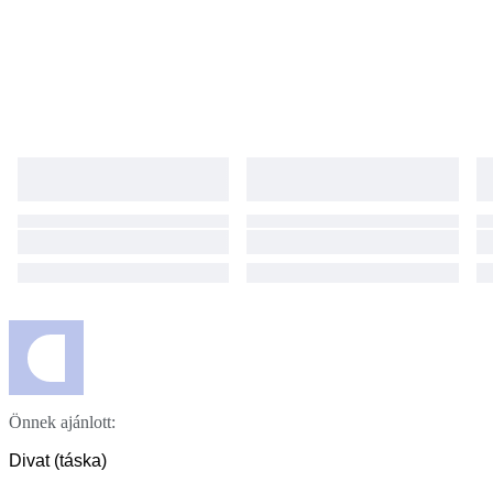
photos/videos if any issue arises We will respond promptly and
professionally ■ Customs & Import Taxes Duties and import VAT may
apply depending on your country These charges are the buyer’s
responsibility ■ Cancellation / Returns If cancelled or returned after
shipment, all shipping costs and taxes will be borne by the buyer
Önnek ajánlott:
Divat (táska)