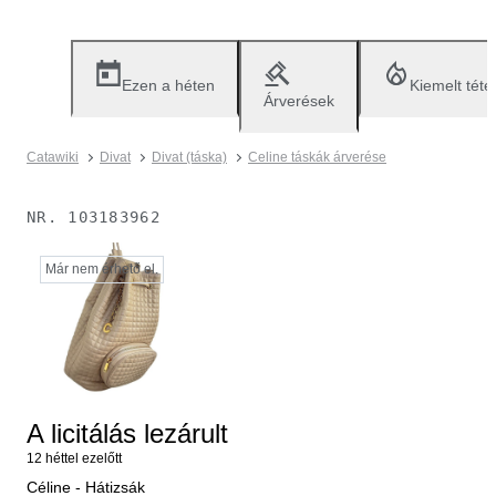
Ezen a héten
Kiemelt téte
Árverések
Catawiki
Divat
Divat (táska)
Celine táskák árverése
NR.
103183962
Már nem érhető el.
A licitálás lezárult
12 héttel ezelőtt
Céline - Hátizsák