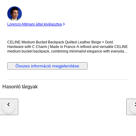
Szakértő
Lorenzo Altimani által kiválasztva
CELINE Medium Bucket Backpack Quilted Leather Beige × Gold
Hardware with C Charm | Made in France A refined and versatile CELINE
medium bucket backpack, combining minimalist elegance with everyday
practicality. Crafted from quilted leather in a soft beige tone, this piece is
elevated by gold-tone hardware and a delicate C charm, adding a subtle
yet unmistakable touch of luxury. The design balances casual functionality
Összes információ megjelenítése
with sophisticated aesthetics. The bucket-style silhouette offers generous
storage capacity, making it suitable for daily use, travel, or business-
casual settings. Equipped with both exterior and interior zip pockets for
efficient organization. Timeless in design and built with high-quality
Hasonló tárgyak
materials, this backpack represents a perfect blend of style, durability, and
long-term value. Authenticity guaranteed – Full refund policy for non-
authentic items Item Details Brand: CELINE Country of Manufacture:
France Material: Leather (Quilted) Color: Beige with Gold Hardware
Serial: S-PB-0159 Style: Medium Bucket Backpack Size: Approx. W24 cm
× H37 cm × D16.5 cm Shoulder strap (max): approx. 70 cm Specifications:
Exterior zip pocket ×1 Interior zip pocket ×1 Please refer to photos for
detailed condition. Shipping, Support & Important Information ■ Shipping
Ships from Japan within 3–7 business days after payment confirmation
Tracking number will be provided Weekday shipping only ■ After-Sales
Support Please contact us within 3 days of delivery via Catawiki with