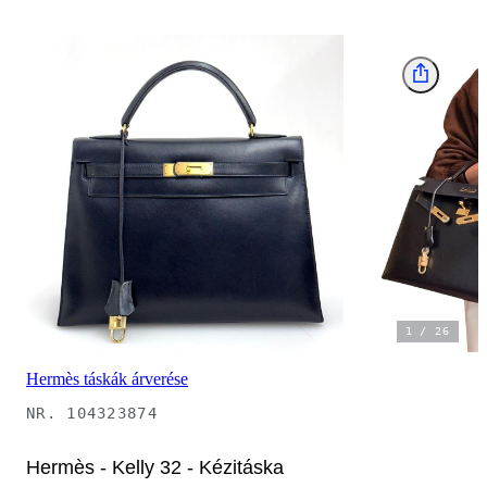
1
/
26
Hermès táskák árverése
NR.
104323874
Hermès - Kelly 32 - Kézitáska