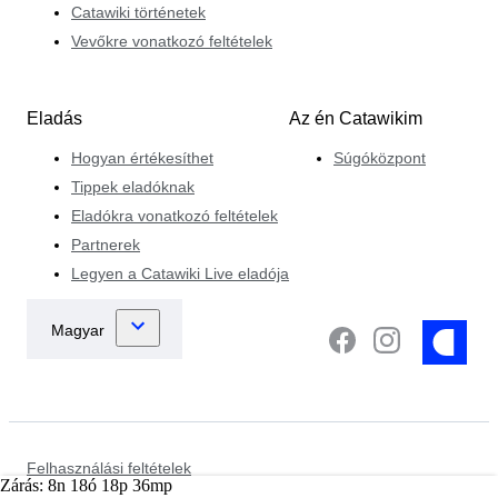
Catawiki történetek
Vevőkre vonatkozó feltételek
Eladás
Az én Catawikim
Hogyan értékesíthet
Súgóközpont
Tippek eladóknak
Eladókra vonatkozó feltételek
Partnerek
Legyen a Catawiki Live eladója
Felhasználási feltételek
Zárás:
8
n
18
ó
18
p
36
mp
Adatvédelmi nyilatkozat