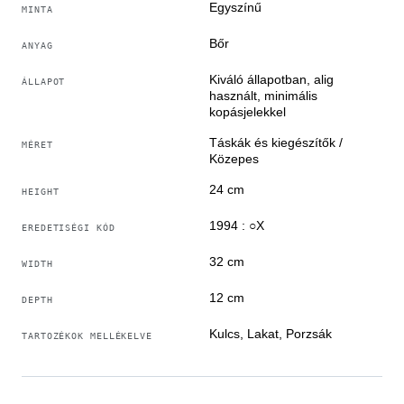
________________________________________
Egyszínű
MINTA
Általános jellemzők:
• Sku: 6592B5084
Bőr
ANYAG
• Márka: Hermès
Kiváló állapotban, alig
ÁLLAPOT
• Készült: Franciaország
használt, minimális
• Hitelesítési kód: 1994 : ○X
kopásjelekkel
• Termelési időszak: 1994
Táskák és kiegészítők /
MÉRET
• Szín: Fekete
Közepes
• Anyag: Bőr
24 cm
HEIGHT
• Méret: L 32 cm × H 24 cm × P 12 cm
• Állapot: Kiváló – észrevehetetlen karcolások a bőrön
1994 : ○X
EREDETISÉGI KÓD
• Tartozékok: Dustbag Hermès - Clochette
32 cm
WIDTH
***Ez a tétel 4.5%-os csökkentett vevővédelmi díjból
12 cm
DEPTH
részesül (a 9% helyett), amelyet a nyertes licitáló
számára a lezárás után intézünk. Az aukció lezárását
Kulcs, Lakat, Porzsák
TARTOZÉKOK MELLÉKELVE
követő egy munkanapon belül felkeresik Önt egy
értékesítési csapat tagjai. Tovább segítenek a
kedvezményben***