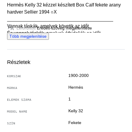
Hermès Kelly 32 kézzel készített Box Calf fekete arany
hardver Sellier 1994 ○X
________________________________________
Vannak táskák, amelyek követik az időt.
Lefordított
Eredeti szöveg megjelenítése
És vannak táskák, amelyek áthidalják az időt.
Több megjelenítése
Ez a Hermès Kelly 32 Box Calf fekete a ház klasszikus
eleganciájának legpontosabb kifejezése: tiszta vonalak,
hibátlan szerkezet és olyan jelenlét, amelyet nem kell
megmagyarázni.
Részletek
A Sellier kivitelezés, éles és szigorú profiljaival kiemeli a
Hermès kézműves pontosságát, míg a Box Calf bőr —
1900-2000
KORSZAK
sima, tömör és természetesen fényes — egy tudatosabb
Hermès
MÁRKA
szépséget mesél, amely idővel fejlődik.
Ez nem mindenkinek való táska.
1
ELEMEK SZÁMA
Azoknak szól, akik felismerik a tartósan készített dolgok
értékét.
Kelly 32
MODEL NAME
Egy Kelly, amely nem követi a trendeket, hanem
Fekete
SZÍN
felülmúlja azokat.