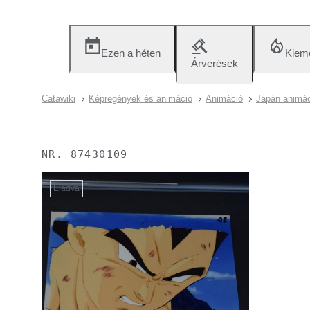
Ezen a héten
Kieme
Árverések
Catawiki
Képregények és animáció
Animáció
Japán animác
NR.
87430109
Eladva