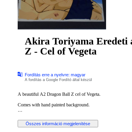
Akira Toriyama Eredeti a
Z - Cel of Vegeta
Fordítás erre a nyelvre: magyar
A fordítás a Google Fordító által készül
A beautiful A2 Dragon Ball Z cel of Vegeta.
Comes with hand painted background.
One of the best Vegeta cels I've seen.
Összes információ megjelenítése
Bid with confidence. The animation cel will be shipped sturdy