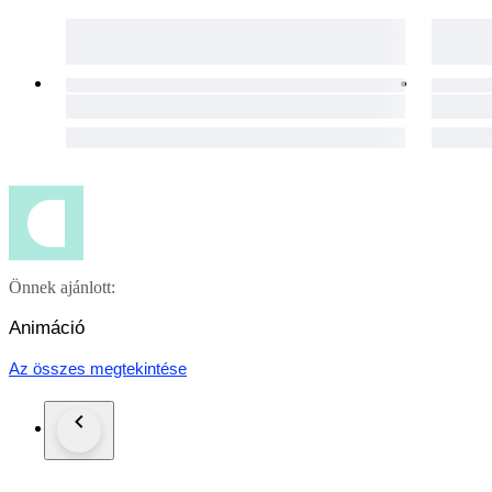
Önnek ajánlott:
Animáció
Az összes megtekintése