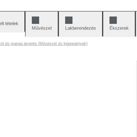
lt tételek
Művészet
Lakberendezés
Ékszerek
ió és manga árverés (Művészet és képregények)