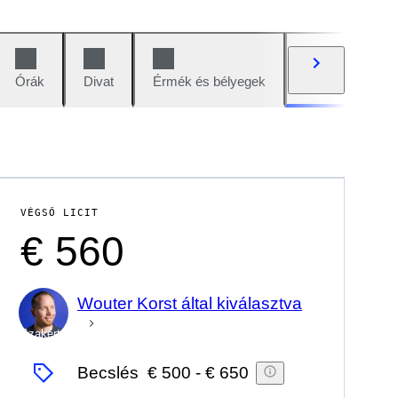
Órák
Divat
Érmék és bélyegek
Képregények
VÉGSŐ LICIT
€ 560
Wouter Korst által kiválasztva
Szakértő
Becslés
€ 500
-
€ 650